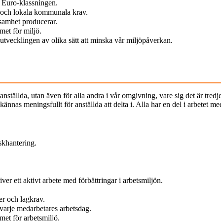
e Euro-klassningen.
v och lokala kommunala krav.
ksamhet producerar.
met för miljö.
l, utvecklingen av olika sätt att minska vår miljöpåverkan.
a anställda, utan även för alla andra i vår omgivning, vare sig det är tre
ännas meningsfullt för anställda att delta i. Alla har en del i arbetet med
skhantering.
er ett aktivt arbete med förbättringar i arbetsmiljön.
ter och lagkrav.
i varje medarbetares arbetsdag.
emet för arbetsmiljö.