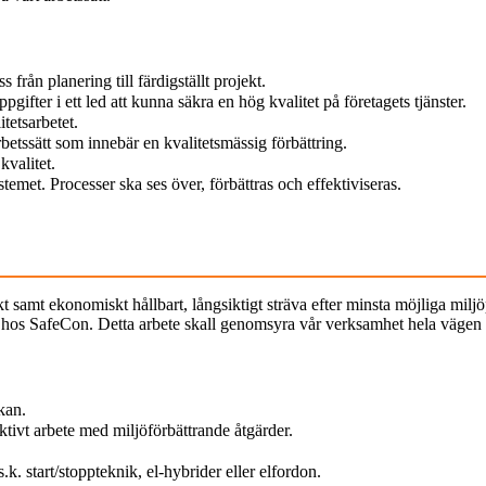
 från planering till färdigställt projekt.
gifter i ett led att kunna säkra en hög kvalitet på företagets tjänster.
tetsarbetet.
rbetssätt som innebär en kvalitetsmässig förbättring.
valitet.
stemet. Processer ska ses över, förbättras och effektiviseras.
samt ekonomiskt hållbart, långsiktigt sträva efter minsta möjliga milj
tet hos SafeCon. Detta arbete skall genomsyra vår verksamhet hela vägen 
kan.
ktivt arbete med miljöförbättrande åtgärder.
k. start/stoppteknik, el-hybrider eller elfordon.