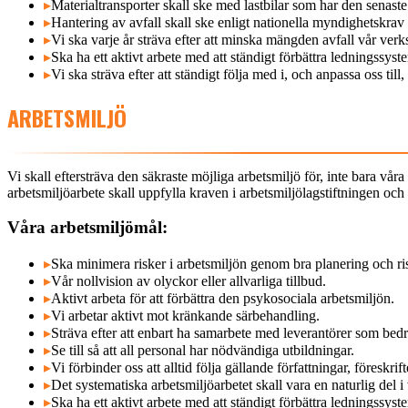
▸
Materialtransporter skall ske med lastbilar som har den senast
▸
Hantering av avfall skall ske enligt nationella myndighetskra
▸
Vi ska varje år sträva efter att minska mängden avfall vår ver
▸
Ska ha ett aktivt arbete med att ständigt förbättra ledningssyste
▸
Vi ska sträva efter att ständigt följa med i, och anpassa oss til
ARBETSMILJÖ
Vi skall eftersträva den säkraste möjliga arbetsmiljö för, inte bara vår
arbetsmiljöarbete skall uppfylla kraven i arbetsmiljölagstiftningen och k
Våra arbetsmiljömål:
▸
Ska minimera risker i arbetsmiljön genom bra planering och ri
▸
Vår nollvision av olyckor eller allvarliga tillbud.
▸
Aktivt arbeta för att förbättra den psykosociala arbetsmiljön.
▸
Vi arbetar aktivt mot kränkande särbehandling.
▸
Sträva efter att enbart ha samarbete med leverantörer som bedriv
▸
Se till så att all personal har nödvändiga utbildningar.
▸
Vi förbinder oss att alltid följa gällande författningar, föreskrif
▸
Det systematiska arbetsmiljöarbetet skall vara en naturlig del 
▸
Ska ha ett aktivt arbete med att ständigt förbättra ledningssyst