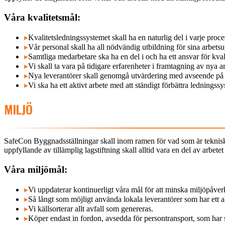
Våra kvalitetsmål:
▸
Kvalitetsledningssystemet skall ha en naturlig del i varje process
▸
Vår personal skall ha all nödvändig utbildning för sina arbetsupp
▸
Samtliga medarbetare ska ha en del i och ha ett ansvar för kvali
▸
Vi skall ta vara på tidigare erfarenheter i framtagning av nya a
▸
Nya leverantörer skall genomgå utvärdering med avseende på k
▸
Vi ska ha ett aktivt arbete med att ständigt förbättra ledningssy
MILJÖ
SafeCon Byggnadsställningar skall inom ramen för vad som är tekniskt 
uppfyllande av tillämplig lagstiftning skall alltid vara en del av arbe
Våra miljömål:
▸
Vi uppdaterar kontinuerligt våra mål för att minska miljöpåver
▸
Så långt som möjligt använda lokala leverantörer som har ett a
▸
Vi källsorterar allt avfall som genereras.
▸
Köper endast in fordon, avsedda för persontransport, som har s.