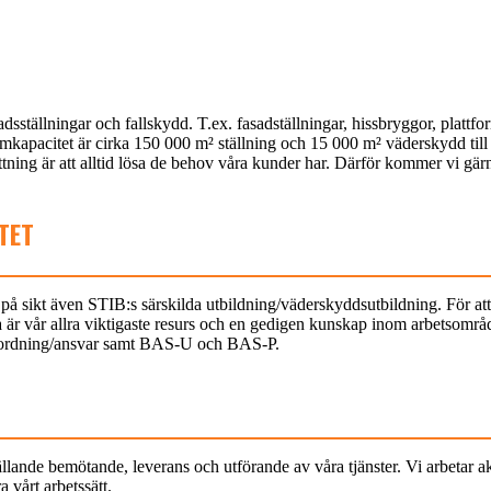
ställningar och fallskydd. T.ex. fasadställningar, hissbryggor, plattfor
pacitet är cirka 150 000 m² ställning och 15 000 m² väderskydd till v
ng är att alltid lösa de behov våra kunder har. Därför kommer vi gärna u
TET
på sikt även STIB:s särskilda utbildning/väderskyddsutbildning. För att 
a är vår allra viktigaste resurs och en gedigen kunskap inom arbetsområ
amordning/ansvar samt BAS-U och BAS-P.
lande bemötande, leverans och utförande av våra tjänster. Vi arbetar a
 vårt arbetssätt.