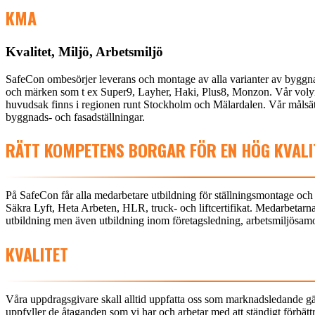
KMA
Kvalitet, Miljö, Arbetsmiljö
SafeCon ombesörjer leverans och montage av alla varianter av byggnads
och märken som t ex Super9, Layher, Haki, Plus8, Monzon. Vår volymka
huvudsak finns i regionen runt Stockholm och Mälardalen. Vår målsättni
byggnads- och fasadställningar.
RÄTT KOMPETENS BORGAR FÖR EN HÖG KVALI
På SafeCon får alla medarbetare utbildning för ställningsmontage och 
Säkra Lyft, Heta Arbeten, HLR, truck- och liftcertifikat. Medarbetarn
utbildning men även utbildning inom företagsledning, arbetsmiljös
KVALITET
Våra uppdragsgivare skall alltid uppfatta oss som marknadsledande gäl
uppfyller de åtaganden som vi har och arbetar med att ständigt förbättra