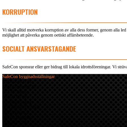
KORRUPTION
Vi skall alltid motverka korruption av alla dess former, genom alla led
möjlighet att påverka genom oetiskt affärsbeteende.
SOCIALT ANSVARSTAGANDE
SafeCon sponsrar eller ger bidrag till lokala idrottsföreningar. Vi sträva
SafeCon byggnadsställningar
STOCKHOLM
Tuna Gårdsväg 25
147 43 Tumba
08-670 95 00
info@safecon.se
ÖSTERGÖTLAND
Skiffervägen 1
585 63 Linghem
013-344 10 80