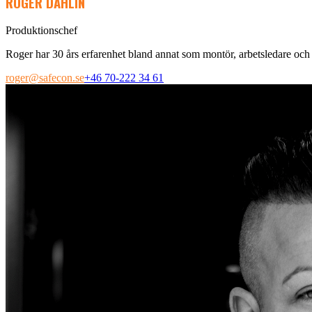
ROGER DAHLIN
Produktionschef
Roger har 30 års erfarenhet bland annat som montör, arbetsledare och
roger@safecon.se
+46 70-222 34 61