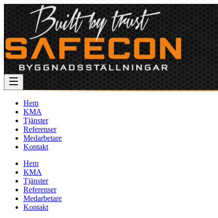
Hem
KMA
Tjänster
Referenser
Medarbetare
Kontakt
Hem
KMA
Tjänster
Referenser
Medarbetare
Kontakt